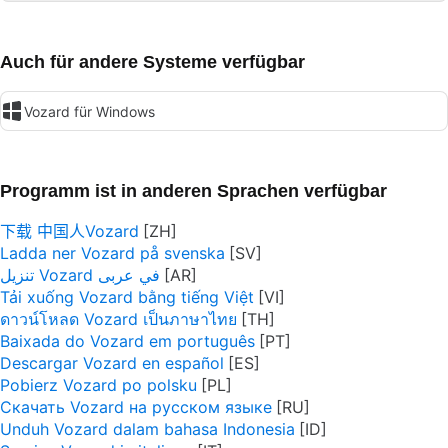
Auch für andere Systeme verfügbar
Vozard für Windows
Programm ist in anderen Sprachen verfügbar
下载 中国人Vozard
Ladda ner Vozard på svenska
تنزيل Vozard في عربى
Tải xuống Vozard bằng tiếng Việt
ดาวน์โหลด Vozard เป็นภาษาไทย
Baixada do Vozard em português
Descargar Vozard en español
Pobierz Vozard po polsku
Скачать Vozard на русском языке
Unduh Vozard dalam bahasa Indonesia