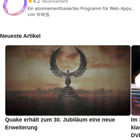
4.2
Abonnement
Ein abonnementbasiertes Programm für Web-Apps,
von 박해원.
Neueste Artikel
Quake erhält zum 30. Jubiläum eine neue
Im 
Erweiterung
kla
DVD