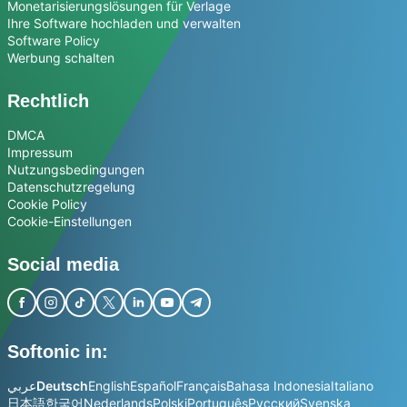
Monetarisierungslösungen für Verlage
Ihre Software hochladen und verwalten
Software Policy
Werbung schalten
Rechtlich
DMCA
Impressum
Nutzungsbedingungen
Datenschutzregelung
Cookie Policy
Cookie-Einstellungen
Social media
Softonic in:
عربي
Deutsch
English
Español
Français
Bahasa Indonesia
Italiano
日本語
한국어
Nederlands
Polski
Português
Русский
Svenska