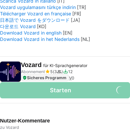
Scarica Vozard in italiano
Vozard uygulamasını türkçe indirin
Télécharger Vozard en française
日本語で Vozard をダウンロード
다운로드 Vozard
Download Vozard in english
Download Vozard in het Nederlands
Vozard
für KI-Sprachgenerator
Abonnement
5
3
12
Sicheres Programm
V
0
Starten
Nutzer-Kommentare
zu Vozard