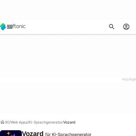
KI
Web Apps
KI-Sprachgenerator
Vozard
Vozard
für KI-Sprachgenerator